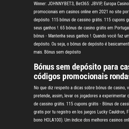
Winner: JOHNNYBET3, Bet365: JBVIP, Europa Casino
promocionais em casinos online em 2021 no site por
depósito. 115 bônus de cassino grátis. 115 cupons 
seus ganhos !. 65 bónus de casino grátis em Portuga
bônus - Mantenha seus ganhos !. Quando você faz um
depósito. Ou seja, o bônus de depósito é basicamen
mais. Bônus sem depósito
Bónus sem depósito para ca
códigos promocionais rondas
No que diz respeito a dicas sobre bónus de casino, 
pretende, assim, levar os jogadores a experimentar 
de cassino grátis. 115 cupons grátis - Bônus de cas
gratis por tu registro en los juegos Lucky Cauldron,
bono HOLA100). Um índice dos melhores casinos onli