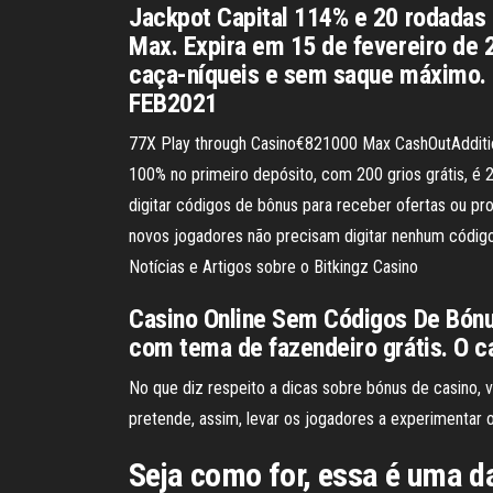
Jackpot Capital 114% e 20 rodadas
Max. Expira em 15 de fevereiro de 
caça-níqueis e sem saque máximo. 
FEB2021
77X Play through Casino€821000 Max CashOutAdditio
100% no primeiro depósito, com 200 grios grátis, é
digitar códigos de bônus para receber ofertas ou pr
novos jogadores não precisam digitar nenhum código
Notícias e Artigos sobre o Bitkingz Casino
Casino Online Sem Códigos De Bónus
com tema de fazendeiro grátis. O 
No que diz respeito a dicas sobre bónus de casino, 
pretende, assim, levar os jogadores a experimentar 
Seja como for, essa é uma d