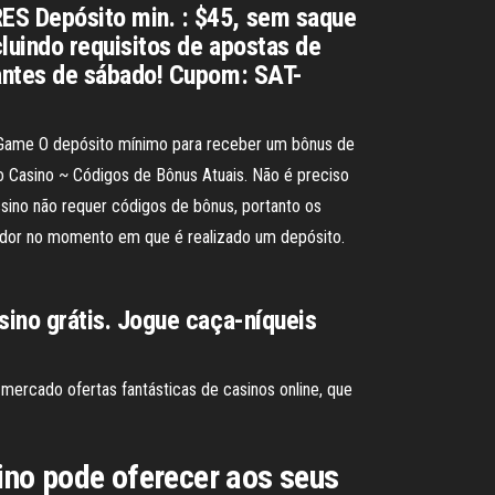
ES Depósito min. : $45, sem saque
luindo requisitos de apostas de
antes de sábado! Cupom: SAT-
t Game O depósito mínimo para receber um bônus de
o Casino ~ Códigos de Bônus Atuais. Não é preciso
sino não requer códigos de bônus, portanto os
gador no momento em que é realizado um depósito.
ino grátis. Jogue caça-níqueis
mercado ofertas fantásticas de casinos online, que
ino pode oferecer aos seus