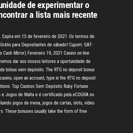
unidade de experimentar o
contrar a lista mais recente
 Expira em 15 de fevereiro de 2021. Os termos de
 Grátis para Depositantes de sábado! Cupom: SAT-
 Cash Mirror) Fevereiro 19, 2021 Casino on-line
remos dar aos nossos leitores a oportunidade de
s de bônus sem depósito. The RTG no deposit bonus
 casino, open an account, type in the RTG no deposit
ditions. Top Casinos Sem Depósito Ruby Fortune
as e Jogos de Malta e é certificado pela eCOGRA no
uindo jogos de mesa, jogos de cartas, slots, vídeo
rs. These bonuses usually take the form of free