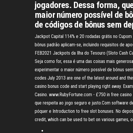
jogadores. Dessa forma, que
maior número possível de bô
de códigos de bônus sem de
Jackpot Capital 114% e 20 rodadas grátis no Cupom
bônus padrão aplicam-se, incluindo requisitos de a
FEB2021 Jackpots da Ilha do Tesouro (Sloto Cash Cas
Seja como for, essa é uma das coisas mais generosa
experimentar o maior número possível de bônus sem 
codes July 2013 are one of the latest around and they
casino bonus code and start playing right away. Ex
Casino. www.RubyFortune.com - £750 in free casino c
que respeita ao jogo seguro e justo.Com software de
póquer e Introduction to free slot bonuses. No depos
credit, which can be used to bet on various games, or