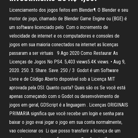
Licenciamento dos jogos feitos em Blender¶. O Blender e seu
motor de jogo, chamado de Blender Game Engine ou (BGE) é
um software licenciado pelo Com o incremento de
velocidade de internet e os computadores e consoles de
jogos em sua maioria conectados na internet as licenças
passaram a ser virtuais 9 Ago 2020 Como Restaurar As
Licenças de Jogos No PS4. 5,403 views5.4K views. • Aug 9,
2020. 250. 3. Share. Save. 250 / 3 Godot é um Software
Livre e de Código Aberto disponível sob a Licença MIT
aprovada pela OSI. Quanto custa? Quais são os Se você está
apenas começando com o Godot ou desenvolvimento de
jogos em geral, GDScript é a linguagem . Licenças ORIGINAIS
PRIMARIA significa que você recebe um login e senha para
baixar o jogo evai jogar o jogo em sua conta normalmente,
vao colecionar os Li que posso transferir a licença de um