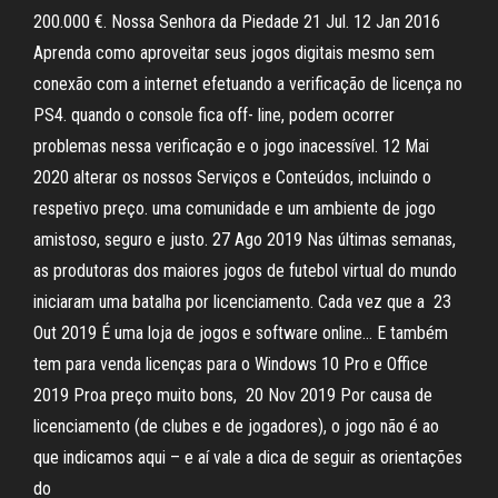
200.000 €. Nossa Senhora da Piedade 21 Jul. 12 Jan 2016
Aprenda como aproveitar seus jogos digitais mesmo sem
conexão com a internet efetuando a verificação de licença no
PS4. quando o console fica off- line, podem ocorrer
problemas nessa verificação e o jogo inacessível. 12 Mai
2020 alterar os nossos Serviços e Conteúdos, incluindo o
respetivo preço. uma comunidade e um ambiente de jogo
amistoso, seguro e justo. 27 Ago 2019 Nas últimas semanas,
as produtoras dos maiores jogos de futebol virtual do mundo
iniciaram uma batalha por licenciamento. Cada vez que a 23
Out 2019 É uma loja de jogos e software online… E também
tem para venda licenças para o Windows 10 Pro e Office
2019 Proa preço muito bons, 20 Nov 2019 Por causa de
licenciamento (de clubes e de jogadores), o jogo não é ao
que indicamos aqui – e aí vale a dica de seguir as orientações
do